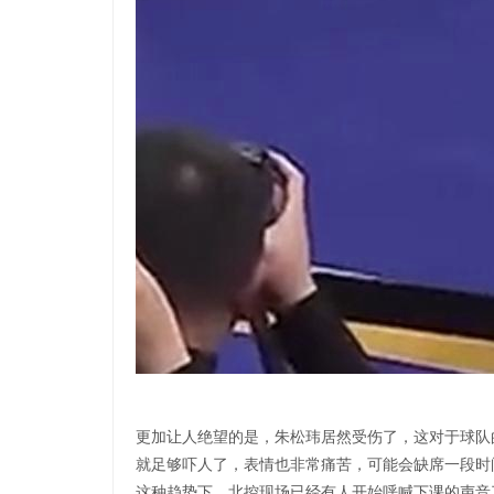
更加让人绝望的是，朱松玮居然受伤了，这对于球队
就足够吓人了，表情也非常痛苦，可能会缺席一段时
这种趋势下，北控现场已经有人开始呼喊下课的声音