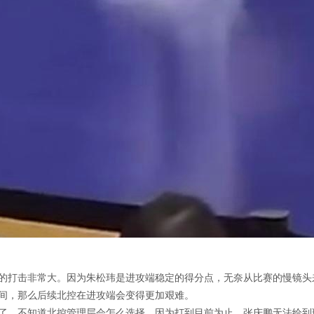
的打击非常大。因为朱松玮是进攻端稳定的得分点，无奈从比赛的慢镜头
间，那么后续北控在进攻端会变得更加艰难。
了，不知道北控管理层会怎么选择。因为打到目前为止，张庆鹏无法给到