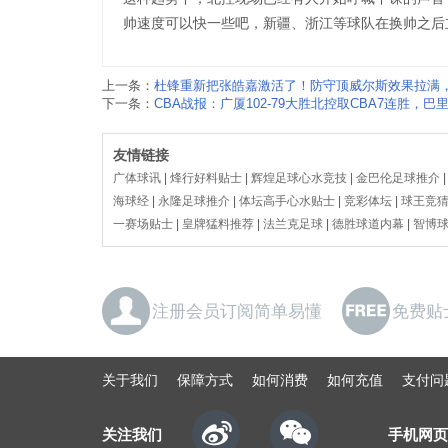
帅速度可以快一些吧，新疆、浙江等球队在换帅之后
上一条：
杜锋重新把张皓嘉激活了！防守顶威尔斯效果拉满
下一条：
CBA战报：广厦102-79大胜北控取CBA7连胜，巴里-
友情链接
广体球讯
|
烽行好料贴士
|
辉煌足球心水竞技
|
金巴伦足球推介
|
海球经
|
永隆足球推介
|
体坛高手心水贴士
|
竞彩体坛
|
球王竞
一赛场贴士
|
皇牌猛料推荐
|
法兰克足球
|
德胜球道内幕
|
智博
注册会员订阅简单易懂
免费贴
关于我们
保障方式
如何消费
如何充值
支付问
关注我们
手机网页