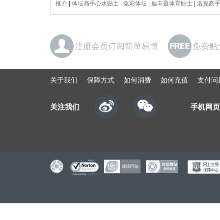
推介
|
体坛高手心水贴士
|
竞彩体坛
|
迪丰盈体育贴士
|
洛克高
注册会员订阅简单易懂
免费贴
关于我们
保障方式
如何消费
如何充值
支付问
关注我们
手机网页