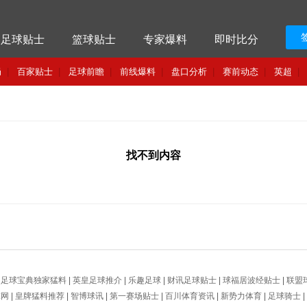
足球贴士
篮球贴士
专家爆料
即时比分
局
|
百家贴士
|
足球前瞻
|
前线爆料
|
盘口分析
|
赛前动态
|
英超
找不到内容
足球宝典独家猛料
|
英皇足球推介
|
乐趣足球
|
财讯足球贴士
|
球福居波经贴士
|
联盟
球网
|
皇牌猛料推荐
|
智博球讯
|
第一赛场贴士
|
百川体育资讯
|
新势力体育
|
足球骑士
|