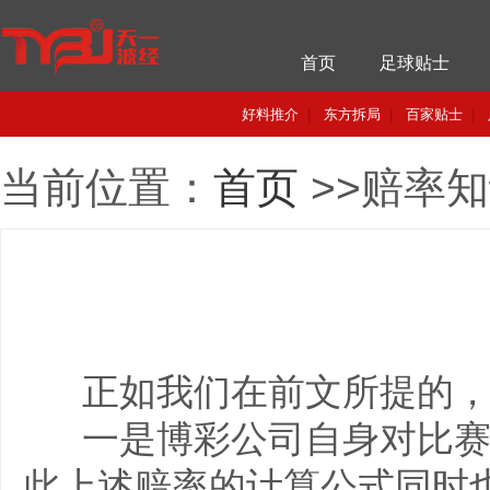
首页
足球贴士
好料推介
|
东方拆局
|
百家贴士
|
当前位置：
首页
>>赔率知
正如我们在前文所提的，
一是博彩公司自身对比赛
此上述赔率的计算公式同时