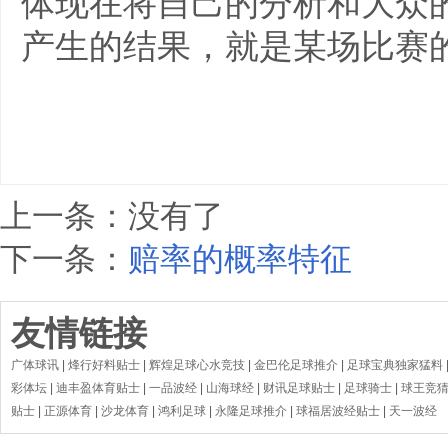
体现在将自己的分析和大众
产生的结果，就是某场比赛
上一条：没有了
下一条：
赔率的概率特征
友情链接
广体球讯
|
烽行好料贴士
|
辉煌足球心水竞技
|
金巴伦足球推介
|
足球宝典独家猛料
彩体坛
|
迪丰盈体育贴士
|
一品波经
|
山海球经
|
财讯足球贴士
|
足球骑士
|
球王竞
贴士
|
正源体育
|
沙龙体育
|
鸿利足球
|
永隆足球推介
|
球福居波经贴士
|
天一波经