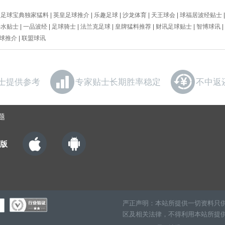
足球宝典独家猛料
|
英皇足球推介
|
乐趣足球
|
沙龙体育
|
天王球会
|
球福居波经贴士
|
心水贴士
|
一品波经
|
足球骑士
|
法兰克足球
|
皇牌猛料推荐
|
财讯足球贴士
|
智博球讯
|
球推介
|
联盟球讯
士提供参考
专家贴士长期胜率稳定
不中返还
题
版
严正声明：本站所提供一切资料只
区及相关法律，不得利用本站所提