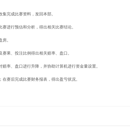
：收集完成比赛资料，发回本部。
对比赛进行预估和分析，得出相关比赛结论。
盘房。
论及赛果、投注比例得出相关赔率、盘口。
，对赔率、盘口进行升降，并协助计算机进行资金量设置。
润；在赛后完成比赛财务报表，得出盈亏状况。