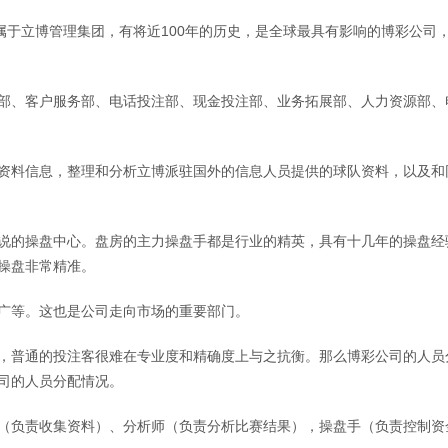
3年，隶属于立博管理集团，有将近100年的历史，是全球最具有影响的博彩公
部、客户服务部、电话投注部、现金投注部、业务拓展部、人力资源部、
资料信息，整理和分析立博派驻国外的信息人员提供的球队资料，以及和
说的操盘中心。盘房的主力操盘手都是行业的精英，具有十几年的操盘经
操盘非常精准。
广等。这也是公司走向市场的重要部门。
，普通的投注客很难在专业度和精确度上与之抗衡。那么博彩公司的人员
司的人员分配情况。
（负责收集资料）、分析师（负责分析比赛结果），操盘手（负责控制资