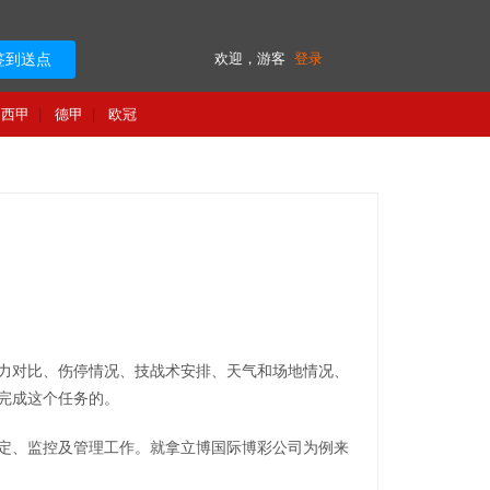
签到送点
欢迎，
游客
登录
|
西甲
|
德甲
|
欧冠
力对比、伤停情况、技战术安排、天气和场地情况、
完成这个任务的。
定、监控及管理工作。就拿立博国际博彩公司为例来