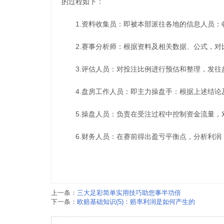
的过程如下：
1.资料收集员：即被本部派往各地的信息人员
2.赛事分析师：根据资料及相关数据、公式，
3.评估人员：对投注比例进行预估和整理，发往
4.盘房工作人员：即主力操盘手：根据上述结
5.操盘人员：负责在受注过程中控制资金流量
6.财务人员：在赛前得出盈亏平衡点，分析利
上一条：
三大足彩简单实用技巧助您事半功倍
下一条：
欧赔基础知识(5)：赔率利润是如何产生的