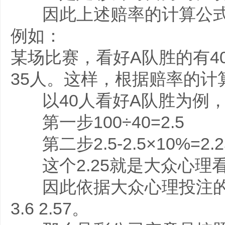
因此上述赔率的计算公
例如：
某场比赛，看好A队胜的有4
35人。这样，根据赔率的计算公式
以40人看好A队胜为例
第一步100÷40=2.5
第二步2.5-2.5×10%=2.2
这个2.25就是大众心理
因此依据大众心理投注的
3.6 2.57。