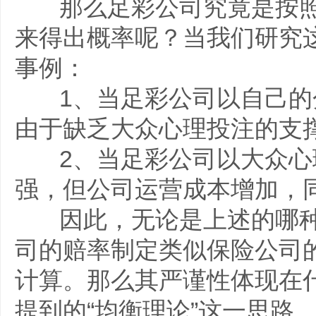
那么足彩公司究竟是按
来得出概率呢？当我们研究
事例：
1、当足彩公司以自己的
由于缺乏大众心理投注的支
2、当足彩公司以大众心
强，但公司运营成本增加，
因此，无论是上述的哪
司的赔率制定类似保险公司
计算。那么其严谨性体现在
提到的“均衡理论”这一思路