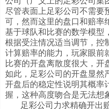
公司（广义上的足彩公司集
尽管表面上足彩公司不需要
可，然而这里的盘口和赔率
基于球队和比赛的数学模型
根据受注情况适当调节，控
计算赔率的能力，玩家眼前
比赛的开盘离散度很大，开
如此，足彩公司的开盘显然
开盘后的稳定性说明其概率
握，这种高度吻合是无法想
足彩公司力求精确开出