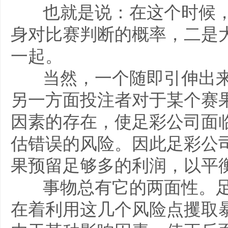
也就是说：在这个时候，
身对比赛判断的概率，二是
一起。
当然，一个随即引伸出
另一方面投注者对于某个赛
因素的存在，使足彩公司面
估错误的风险。因此足彩公
果预留足够多的利润，以平
事物总有它的两面性。
在着利用这几个风险点攫取