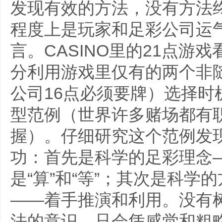
发现有效的方法，没有方法
程度上是玩家和足彩公司运
言。CASINO里的21点
分利用游戏里仅有的两个非
公司16点必须要牌）选择
型范例（世界许多赌场都有
握）。仔细研究这个范例发
功：首先是科学的足彩理念—
是“算”和“等”；其次是科
——着手推演和利用。没有
法的意识，只会凭感觉和粗