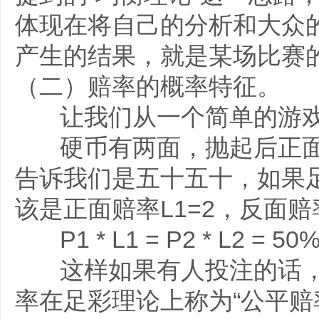
体现在将自己的分析和大众
产生的结果，就是某场比赛
（二）赔率的概率特征。
让我们从一个简单的游
硬币有两面，抛起后正面
告诉我们是五十五十，如果
该是正面赔率L1=2，反面赔
P1 * L1 = P2 * L2 = 50%
这样如果有人投注的话
率在足彩理论上称为“公平赔率