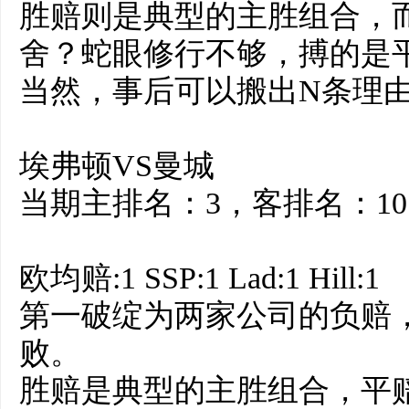
胜赔则是典型的主胜组合，
舍？蛇眼修行不够，搏的是平
当然，事后可以搬出N条理由
埃弗顿VS曼城

当期主排名：3，客排名：10

欧均赔:1 SSP:1 Lad:1 Hill:1 

第一破绽为两家公司的负赔
败。

胜赔是典型的主胜组合，平赔