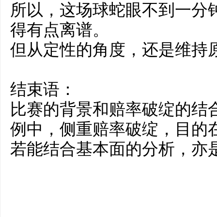
所以，这场球蛇眼不到一分
得有点离谱。

但从定性的角度，还是维持原
结束语：

比赛的背景和赔率破绽的结
例中，侧重赔率破绽，目的
若能结合基本面的分析，亦是