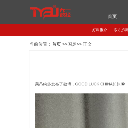
首页
好料推介
|
东方拆
当前位置：
首页
>>国足>> 正文
莱昂纳多发布了微博，GOOD LUCK CHINA 🇨🇳⚽ ​​​