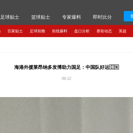
足球贴士
篮球贴士
专家爆料
即时比分
局
|
百家贴士
|
足球前瞻
|
前线爆料
|
盘口分析
|
赛前动态
|
英超
海港外援莱昂纳多发博助力国足：中国队好运🇨🇳
06-12