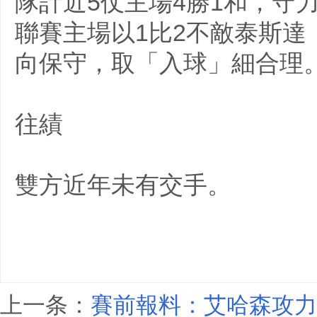
隊計近5仗主場4勝1和，守
聯賽主場以1比2不敵泰斯達
向保守，取「入球」細合理
往績
雙方近年未有交手。
上一条：
賽前報料：艾哈森攻力