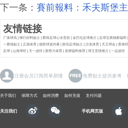
下一条：
賽前報料：禾夫斯堡主
友情链接
广体球讯
|
烽行好料贴士
|
辉煌足球心水竞技
|
金巴伦足球推介
|
足球宝典独家猛料
一赛场贴士
|
正源体育
|
德胜球道内幕
|
财讯足球贴士
|
沙龙体育
|
天王球会
|
香港
足球
|
山海球经
|
天一波经
|
新势力体育
|
皇牌猛料推荐
|
球王竞猜推介
|
一品波经
注册会员订阅简单易懂
免费贴士提供参考
关于我们
保障方式
如何消费
如何充值
支付问题
关注我们
手机网页版