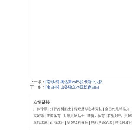
上一条：
[南球杯] 奥达斯vs巴拉卡斯中央队
下一条：
[南自杯] 山谷独立vs亚松森自由
友情链接
广体球讯
|
烽行好料贴士
|
辉煌足球心水竞技
|
金巴伦足球推介
|
克足球
|
正源体育
|
财讯足球贴士
|
新势力体育
|
联盟球讯
|
足球
海顿球讯
|
山海球经
|
皇牌猛料推荐
|
球彩飞扬足球
|
球福居波