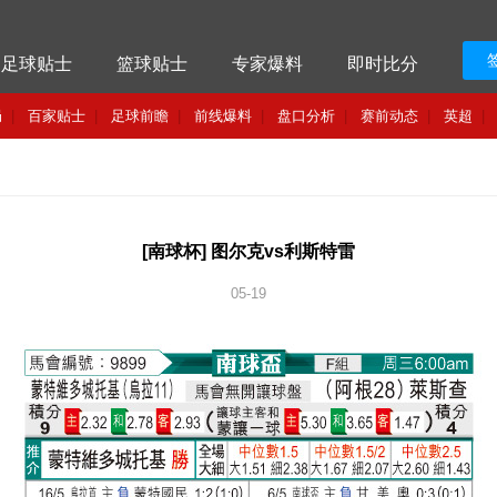
足球贴士
篮球贴士
专家爆料
即时比分
局
|
百家贴士
|
足球前瞻
|
前线爆料
|
盘口分析
|
赛前动态
|
英超
[南球杯] 图尔克vs利斯特雷
05-19