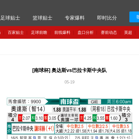
足球贴士
篮球贴士
专家爆料
即时比分
局
|
百家贴士
|
足球前瞻
|
前线爆料
|
盘口分析
|
赛前动态
|
英超
[南球杯] 奥达斯vs巴拉卡斯中央队
05-19