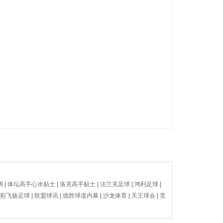
网
|
体坛高手心水贴士
|
洛克高手贴士
|
法兰克足球
|
鸿利足球
|
彩飞扬足球
|
联盟球讯
|
德胜球道内幕
|
沙龙体育
|
天王球会
|
竞