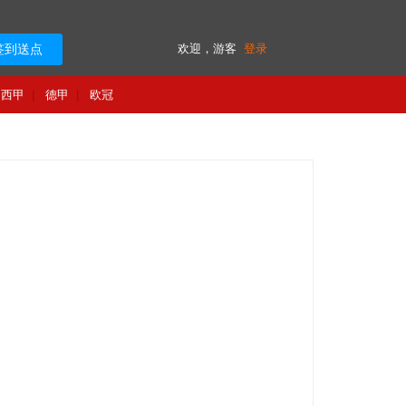
签到送点
欢迎，
游客
登录
|
西甲
|
德甲
|
欧冠