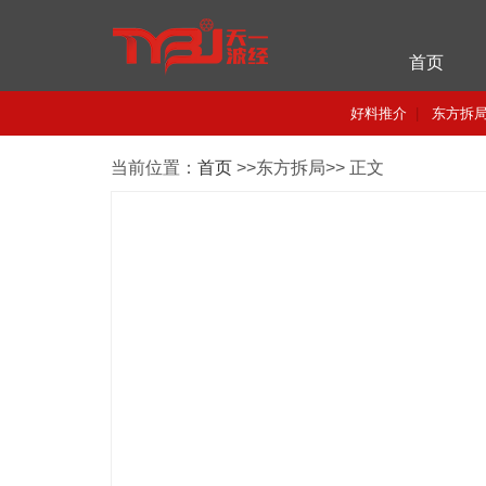
首页
好料推介
|
东方拆
当前位置：
首页
>>东方拆局>> 正文