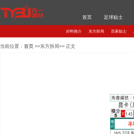
首页
足球贴士
好料推介
|
东方拆局
|
百家贴士
|
当前位置：
首页
>>东方拆局>> 正文