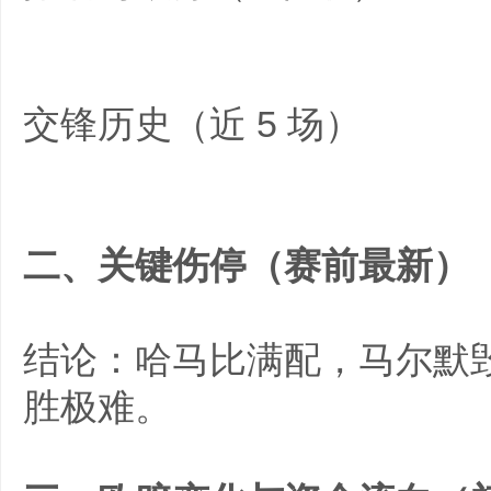
交锋历史（近 5 场）
二、关键伤停（赛前最新）
结论：哈马比满配，马尔默
胜极难。