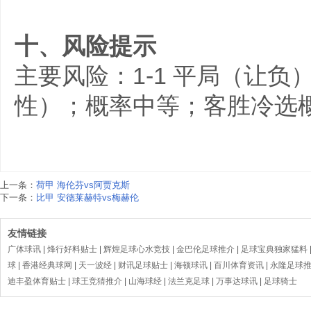
十、风险提示
主要风险：1-1 平局（让负
性）；概率中等；客胜冷选
上一条：
荷甲 海伦芬vs阿贾克斯
下一条：
比甲 安德莱赫特vs梅赫伦
友情链接
广体球讯
|
烽行好料贴士
|
辉煌足球心水竞技
|
金巴伦足球推介
|
足球宝典独家猛料
球
|
香港经典球网
|
天一波经
|
财讯足球贴士
|
海顿球讯
|
百川体育资讯
|
永隆足球
迪丰盈体育贴士
|
球王竞猜推介
|
山海球经
|
法兰克足球
|
万事达球讯
|
足球骑士