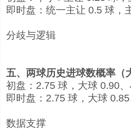
即时盘：统一主让 0.5 球，主
分歧与逻辑
五、两球历史进球数概率（
初盘：2.75 球，大球 0.90、
即时盘：2.75 球，大球 0.
数据支撑