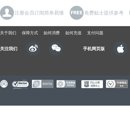
注册会员订阅简单易懂
免费贴士提供参考
关于我们
保障方式
如何消费
如何充值
支付问题
关注我们
手机网页版