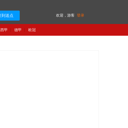
签到送点
欢迎，
游客
登录
|
西甲
|
德甲
|
欧冠