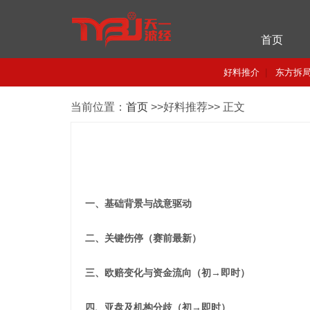
首页
好料推介
|
东方拆
当前位置：
首页
>>好料推荐>> 正文
一、基础背景与战意驱动
二、关键伤停（赛前最新）
三、欧赔变化与资金流向（初→即时）
四、亚盘及机构分歧（初→即时）