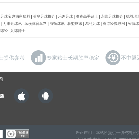
足球宝典独家猛料
|
英皇足球推介
|
乐趣足球
|
洛克高手贴士
|
永隆足球推介
|
德胜球
荐
|
万事达球讯
|
纵横体育猛料
|
海顿球讯
|
联盟球讯
|
鸿利足球
|
香港经典球网
|
智博球
海球经
|
足球骑士
士提供参考
专家贴士长期胜率稳定
不中返还
题
版
严正声明：本站所提供一切资料只