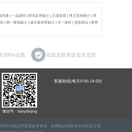
道内幕
|
一品波经
|
财讯足球贴士
|
正源体育
|
球王竞猜推介
|
球
讯
|
第一赛场贴士
|
迪丰盈体育贴士
|
天一波经
|
竞彩体坛
|
新势
100%点数
在线充值资金安全监管
客服热线(每天9:00-24:00)
微信号：tianyibojing
供用于中国足球彩票参考资讯，各网友必须留意本身所处之地