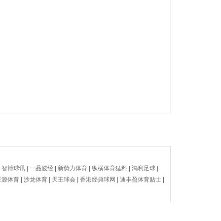
智博球讯
|
一品波经
|
新势力体育
|
纵横体育猛料
|
鸿利足球
|
正源体育
|
沙龙体育
|
天王球会
|
香港经典球网
|
迪丰盈体育贴士
|