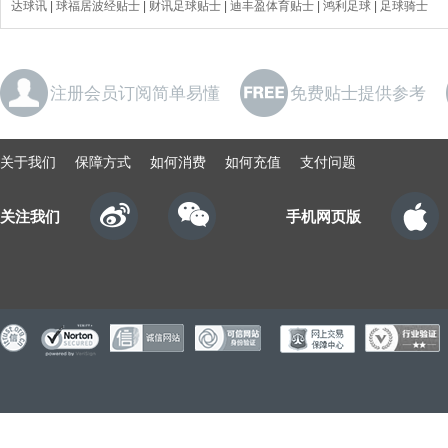
达球讯
|
球福居波经贴士
|
财讯足球贴士
|
迪丰盈体育贴士
|
鸿利足球
|
足球骑士
注册会员订阅简单易懂
免费贴士提供参考
关于我们
保障方式
如何消费
如何充值
支付问题
关注我们
手机网页版