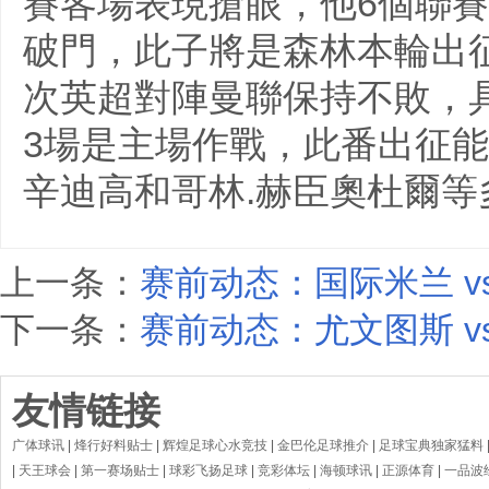
賽客場表現搶眼，他6個聯賽
破門，此子將是森林本輪出
次英超對陣曼聯保持不敗，
3場是主場作戰，此番出征
辛迪高和哥林.赫臣奧杜爾等
上一条：
赛前动态：国际米兰 v
下一条：
赛前动态：尤文图斯 v
友情链接
广体球讯
|
烽行好料贴士
|
辉煌足球心水竞技
|
金巴伦足球推介
|
足球宝典独家猛料
|
天王球会
|
第一赛场贴士
|
球彩飞扬足球
|
竞彩体坛
|
海顿球讯
|
正源体育
|
一品波