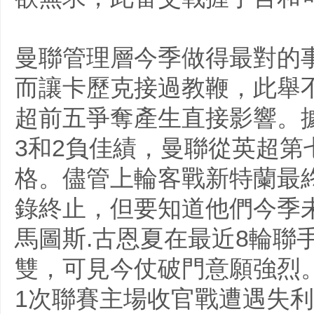
曼聯管理層今季做得最對的事情就
而讓卡歷克接過教鞭，此舉
超前五爭奪產生直接影響。據
3和2負佳績，曼聯從英超
格。儘管上輪客戰新特蘭最終
錄終止，但要知道他們今季未
馬圖斯.古恩夏在最近8輪聯
雙，可見今仗破門意願強烈
1次聯賽主場收官戰遭遇失利