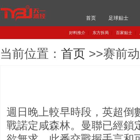
首页
足球贴士
好料推介
|
东方拆局
|
百家贴士
|
当前位置：
首页
>>赛前动
週日晚上較早時段，英超倒
戰諾定咸森林。曼聯已經鎖
欲無求，此番交戰握手言和