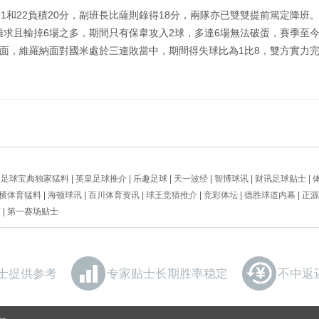
11和22負積20分，副班長比薩則錄得18分，兩隊亦已雙雙提前篤定降
求且輸掉6場之多，期間只有保韋攻入2球，多達6場無法破蛋，賽季至今
方面，維羅納面對國米處於三連敗當中，期間得失球比為1比8，雙方實力
。
足球宝典独家猛料
|
英皇足球推介
|
乐趣足球
|
天一波经
|
智博球讯
|
财讯足球贴士
|
横体育猛料
|
海顿球讯
|
百川体育资讯
|
球王竞猜推介
|
竞彩体坛
|
德胜球道内幕
|
正源
育
|
第一赛场贴士
士提供参考
专家贴士长期胜率稳定
不中返还