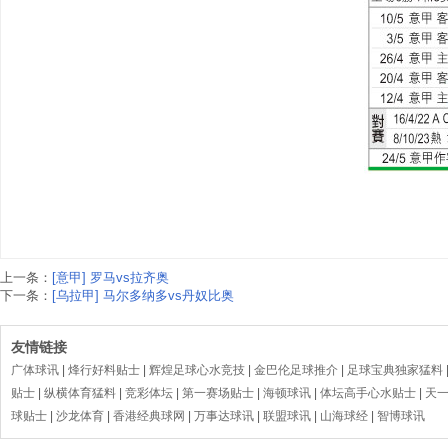
上一条：
[意甲] 罗马vs拉齐奥
下一条：
[乌拉甲] 马尔多纳多vs丹奴比奥
友情链接
广体球讯
|
烽行好料贴士
|
辉煌足球心水竞技
|
金巴伦足球推介
|
足球宝典独家猛料
贴士
|
纵横体育猛料
|
竞彩体坛
|
第一赛场贴士
|
海顿球讯
|
体坛高手心水贴士
|
天
球贴士
|
沙龙体育
|
香港经典球网
|
万事达球讯
|
联盟球讯
|
山海球经
|
智博球讯