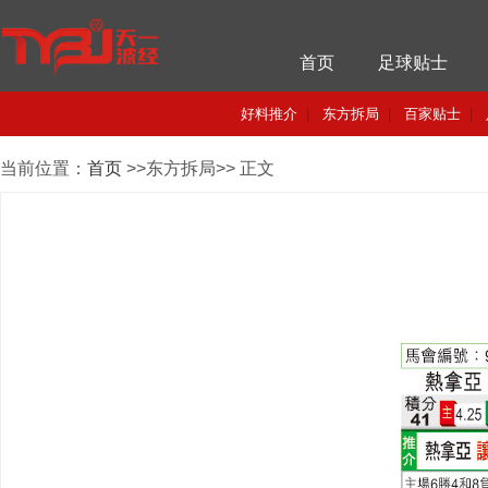
首页
足球贴士
好料推介
|
东方拆局
|
百家贴士
|
当前位置：
首页
>>东方拆局>> 正文