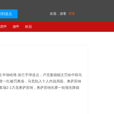
签到送点
欢迎，
游客
登录
|
西甲
|
德甲
|
欧冠
上半场哈维-加兰手球送点，卢克曼稳稳主罚命中助马
变一红被罚离场，马竞陷入十人作战局面。奥萨苏纳
场2-1力克奥萨苏纳，奥萨苏纳先赛一轮领先降级