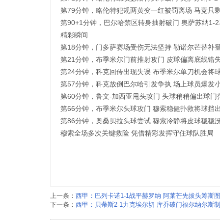
第79分钟，略伦特犯规两黄变一红被罚离场 马竞只
第90+1分钟，巴尔哈禁区转身抽射破门 奥萨苏纳1-
精彩瞬间
第18分钟，门多萨赛场受伤无法坚持 勒诺尔芒替补
第21分钟，布季米尔门前推射攻门 皮球偏离底线错
第24分钟，科克回传出现失误 布季米尔单刀机会将
第57分钟，科克放倒巴尔哈引发争执 场上球员爆发
第60分钟，鲁文-加西亚甩头攻门 头球稍稍偏出球门
第66分钟，布季米尔头球攻门 穆索稳健扑救将球挡
第86分钟，奥桑贝拉头球尝试 穆索冷静将皮球稳稳
穆索全场多次关键救险 凭借精彩发挥守住球队胜局
上一条：
西甲：巴列卡诺1-1战平赫罗纳 阿莱芒先拔头筹斯
下一条：
西甲：贝蒂斯2-1力克埃尔切 库乔破门福尔纳尔斯