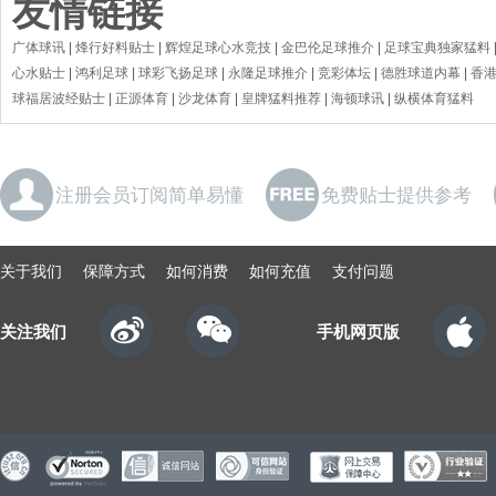
友情链接
广体球讯
|
烽行好料贴士
|
辉煌足球心水竞技
|
金巴伦足球推介
|
足球宝典独家猛料
心水贴士
|
鸿利足球
|
球彩飞扬足球
|
永隆足球推介
|
竞彩体坛
|
德胜球道内幕
|
香
球福居波经贴士
|
正源体育
|
沙龙体育
|
皇牌猛料推荐
|
海顿球讯
|
纵横体育猛料
注册会员订阅简单易懂
免费贴士提供参考
关于我们
保障方式
如何消费
如何充值
支付问题
关注我们
手机网页版