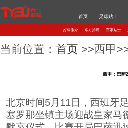
首页
足球贴士
好料推介
|
东方拆局
|
百家贴士
|
当前位置：
首页
>>西甲>
西甲：巴萨2
北京时间5月11日，西班牙
塞罗那坐镇主场迎战皇家马
默哀仪式。比赛开局巴萨迅