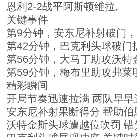
恩利2-2战平阿斯顿维拉。
关键事件
第9分钟，安东尼补射破门，
第42分钟，巴克利头球破门
第56分钟，大马丁助攻沃特
第59分钟，梅布里助攻弗莱
精彩瞬间
开局节奏迅速拉满 两队早
安东尼补射果断得分 帮助
沃特金斯头球遭越位吹罚 