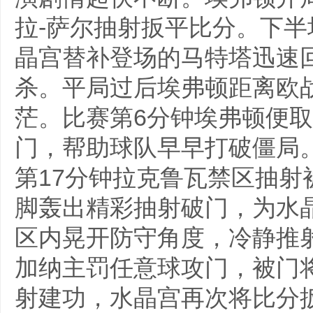
拉-萨尔抽射扳平比分。下
晶宫替补登场的马特塔迅速
杀。平局过后埃弗顿距离欧
茫。比赛第6分钟埃弗顿便
门，帮助球队早早打破僵局
第17分钟拉克鲁瓦禁区抽射
脚轰出精彩抽射破门，为水
区内晃开防守角度，冷静推射
加纳主罚任意球攻门，被门
射建功，水晶宫再次将比分扳