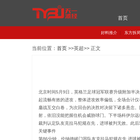
首页
好料推介
|
东方拆
当前位置：
首页
>>英超>> 正文
北京时间5月9日，英格兰足球冠军联赛升级附加半
起流畅有效的进攻，整体进攻效率偏低，全场合计仅
鏖战互交白卷，为次回合的决胜对决留下诸多悬念。
射，依旧没能把握住机会威胁球门。下半场科伊尔远
裁判认定队友克拉马犯规在先，进球被判无效。此后
关键事件
第86分钟，伦纳德破门因队友克拉马犯规在先 进球