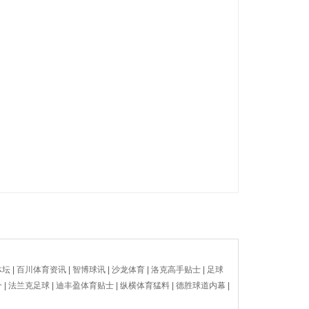
体坛
|
百川体育资讯
|
智博球讯
|
沙龙体育
|
洛克高手贴士
|
足球
介
|
法兰克足球
|
迪丰盈体育贴士
|
纵横体育猛料
|
德胜球道内幕
|