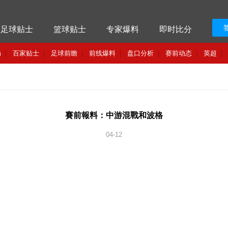
足球贴士
篮球贴士
专家爆料
即时比分
局
|
百家贴士
|
足球前瞻
|
前线爆料
|
盘口分析
|
赛前动态
|
英超
賽前報料：中游混戰和波格
04-12