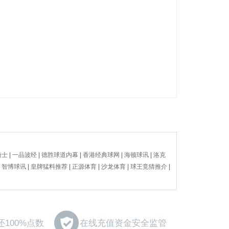
骑士
|
一品波经
|
德胜球道内幕
|
香港经典球网
|
海顿球讯
|
洛克
智博球讯
|
皇牌猛料推荐
|
正源体育
|
沙龙体育
|
球王竞猜推介
|
100%点数
在线充值资金安全监管