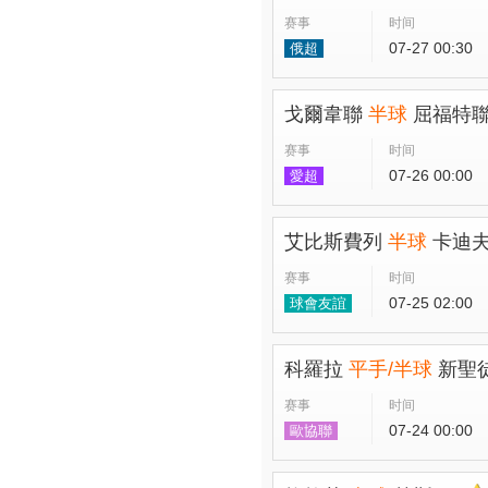
赛事
时间
07-27 00:30
俄超
戈爾韋聯
半球
屈福特
赛事
时间
07-26 00:00
愛超
艾比斯費列
半球
卡迪
赛事
时间
07-25 02:00
球會友誼
科羅拉
平手/半球
新聖
赛事
时间
07-24 00:00
歐協聯