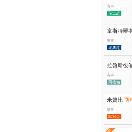
赛事
瑞士超
韋斯特羅
赛事
瑞典超
拉魯斯後
赛事
阿後備
米贊比
两
赛事
歐冠盃