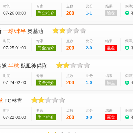
时间
专家
点数
比分
结果
保障
07-26 00:00
尚全推介
200
1-1
输盘
斯
一球/球半
奧基迪
时间
专家
点数
比分
结果
保障
07-25 01:00
尚全推介
200
2-0
赢盘
備隊
半球
颶風後備隊
时间
专家
点数
比分
结果
保障
07-24 02:00
尚全推介
200
1-0
输盘
球
FC林肯
时间
专家
点数
比分
结果
保障
07-22 00:00
尚全推介
200
3-0
赢盘