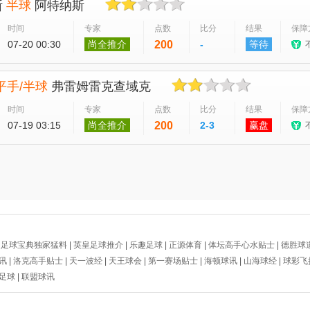
斯
半球
阿特纳斯
时间
专家
点数
比分
结果
保障
07-20 00:30
尚全推介
200
-
等待
平手/半球
弗雷姆雷克查域克
时间
专家
点数
比分
结果
保障
07-19 03:15
尚全推介
200
2-3
赢盘
足球宝典独家猛料
|
英皇足球推介
|
乐趣足球
|
正源体育
|
体坛高手心水贴士
|
德胜球
讯
|
洛克高手贴士
|
天一波经
|
天王球会
|
第一赛场贴士
|
海顿球讯
|
山海球经
|
球彩飞
足球
|
联盟球讯