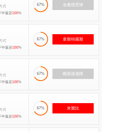
67%
洛桑體育隊
方式
不中返还
100
%
67%
韋斯特羅斯
方式
不中返还
100
%
67%
颶風後備隊
方式
不中返还
100
%
67%
米贊比
方式
不中返还
100
%