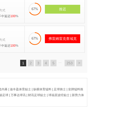
67%
推迟
方式
不中返还
100
%
67%
弗雷姆雷克查域克
方式
不中返还
100
%
...
>
1
2
3
4
5
253
道内幕
|
迪丰盈体育贴士
|
纵横体育猛料
|
足球骑士
|
皇牌猛料推
扬足球
|
万事达球讯
|
财讯足球贴士
|
球福居波经贴士
|
新势力体