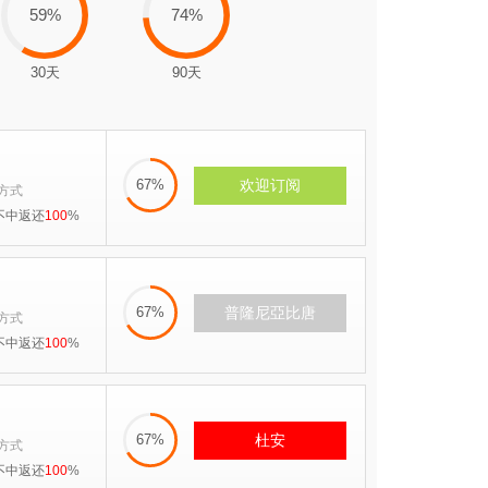
59%
74%
30天
90天
67%
欢迎订阅
方式
不中返还
100
%
67%
普隆尼亞比唐
方式
不中返还
100
%
67%
杜安
方式
不中返还
100
%