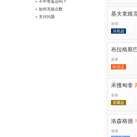
不中有返还吗？
如何充值点数
基夫拿維
支付问题
赛事
冰島超
布拉格斯
赛事
歐冠盃
禾獲甸拿
赛事
塞爾超
洛森格德
赛事