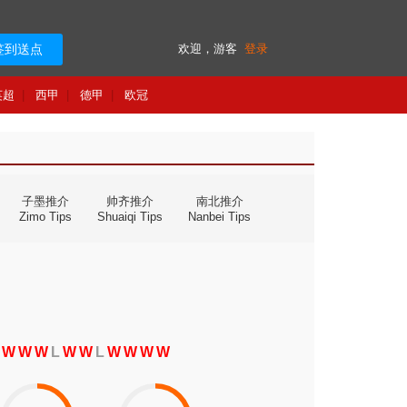
签到送点
欢迎，
游客
登录
英超
|
西甲
|
德甲
|
欧冠
子墨推介
帅齐推介
南北推介
Zimo Tips
Shuaiqi Tips
Nanbei Tips
W
W
W
L
W
W
L
W
W
W
W