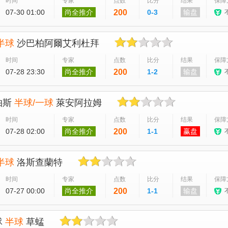
时间
专家
点数
比分
结果
保障
07-30 01:00
尚全推介
200
0-3
输盘
半球
沙巴柏阿爾艾利杜拜
时间
专家
点数
比分
结果
保障
07-28 23:30
尚全推介
200
1-2
输盘
帕斯
半球/一球
萊安阿拉姆
时间
专家
点数
比分
结果
保障
07-28 02:00
尚全推介
200
1-1
赢盘
半球
洛斯查蘭特
时间
专家
点数
比分
结果
保障
07-27 00:00
尚全推介
200
1-1
输盘
隊
半球
草蜢