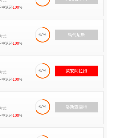
方式
不中返还
100
%
67%
烏甸尼斯
方式
不中返还
100
%
67%
萊安阿拉姆
方式
不中返还
100
%
67%
洛斯查蘭特
方式
不中返还
100
%