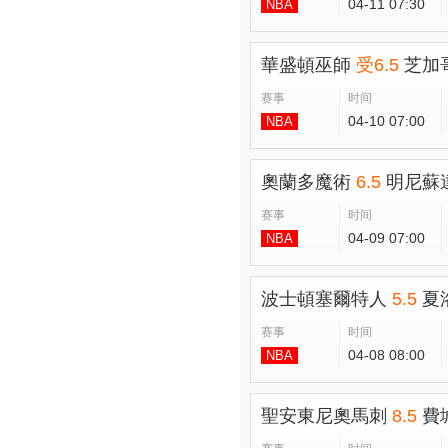
04-11 07:30
NBA
華盛頓巫師
受6.5
芝加
赛事
时间
04-10 07:00
NBA
奧蘭多魔術
6.5
明尼蘇
赛事
时间
04-09 07:00
NBA
波士頓塞爾特人
5.5
夏
赛事
时间
04-08 08:00
NBA
聖安東尼奧馬刺
8.5
費