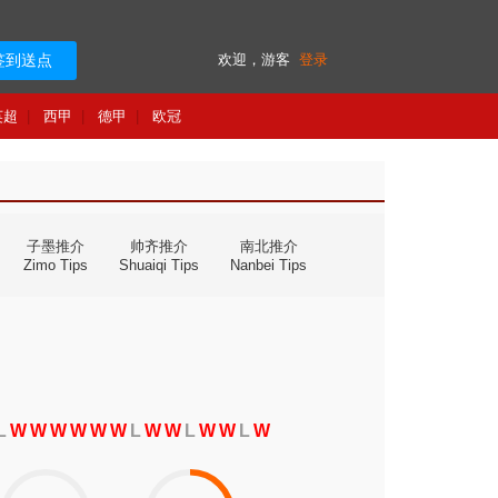
签到送点
欢迎，
游客
登录
英超
|
西甲
|
德甲
|
欧冠
子墨推介
帅齐推介
南北推介
Zimo Tips
Shuaiqi Tips
Nanbei Tips
L
W
W
W
W
W
W
L
W
W
L
W
W
L
W