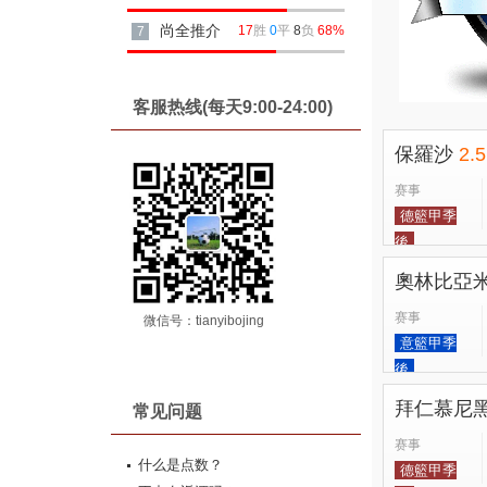
尚全推介
17
胜
0
平
8
负
68%
7
客服热线(每天9:00-24:00)
保羅沙
2.5
赛事
德籃甲季
後
奧林比亞
赛事
微信号：tianyibojing
意籃甲季
後
拜仁慕尼
常见问题
赛事
什么是点数？
德籃甲季