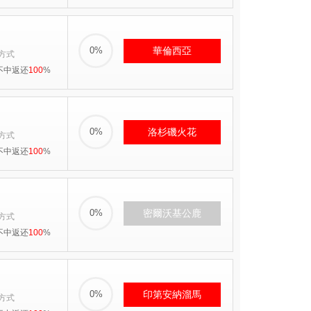
0%
華倫西亞
方式
不中返还
100
%
0%
洛杉磯火花
方式
不中返还
100
%
0%
密爾沃基公鹿
方式
不中返还
100
%
0%
印第安納溜馬
方式