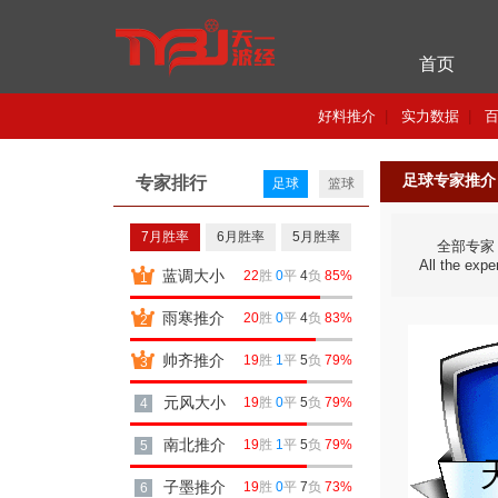
首页
好料推介
|
实力数据
|
足球专家推介
专家排行
足球
篮球
7月胜率
6月胜率
5月胜率
全部专家
All the expe
蓝调大小
22
胜
0
平
4
负
85%
1
雨寒推介
20
胜
0
平
4
负
83%
2
帅齐推介
19
胜
1
平
5
负
79%
3
元风大小
19
胜
0
平
5
负
79%
4
南北推介
19
胜
1
平
5
负
79%
5
子墨推介
19
胜
0
平
7
负
73%
6