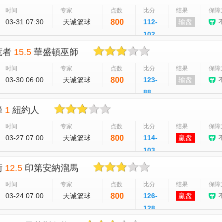
时间
专家
点数
比分
结果
保障
03-31 07:30
天诚篮球
800
112-
输盘
102
荒者
15.5
華盛頓巫師
时间
专家
点数
比分
结果
保障
03-30 06:00
天诚篮球
800
123-
输盘
88
蜂
1
紐約人
时间
专家
点数
比分
结果
保障
03-27 07:00
天诚篮球
800
114-
赢盘
103
術
12.5
印第安納溜馬
时间
专家
点数
比分
结果
保障
03-24 07:00
天诚篮球
800
126-
赢盘
128