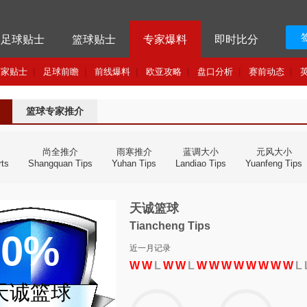
足球贴士
篮球贴士
专家爆料
即时比分
百家贴士
|
足球前瞻
|
前线爆料
|
欧亚攻略
|
盘口分析
|
赛前动态
|
篮球专家推介
尚全推介
雨寒推介
蓝调大小
元风大小
rts
Shangquan Tips
Yuhan Tips
Landiao Tips
Yuanfeng Tips
天诚篮球
Tiancheng Tips
0%
近一月记录
W
W
L
W
W
L
W
W
W
W
W
W
W
W
L
天诚篮球