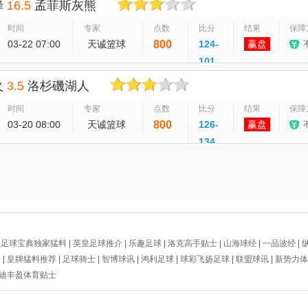
蜂
16.5
孟菲斯灰熊
时间
专家
点数
比分
结果
保障
03-22 07:00
天诚篮球
800
124-
赢盘
101
火
3.5
洛杉磯湖人
时间
专家
点数
比分
结果
保障
03-20 08:00
天诚篮球
800
126-
赢盘
134
足球宝典独家猛料
|
英皇足球推介
|
乐趣足球
|
洛克高手贴士
|
山海球经
|
一品波经
|
会
|
皇牌猛料推荐
|
足球骑士
|
智博球讯
|
鸿利足球
|
球彩飞扬足球
|
联盟球讯
|
新势力体
迪丰盈体育贴士