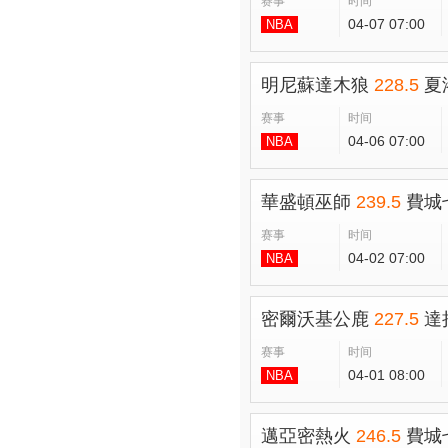
赛事
时间
04-07 07:00
NBA
明尼蘇達木狼
228.5
夏
赛事
时间
04-06 07:00
NBA
華盛頓巫師
239.5
費城
赛事
时间
04-02 07:00
NBA
密爾沃基公鹿
227.5
達
赛事
时间
04-01 08:00
NBA
邁亞密熱火
246.5
費城