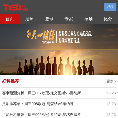
登录
首页
足球
篮球
专家
单场
比分
好料推荐
更多>
赛事预测分析：周三007欧冠-尤文图斯VS曼彻斯
12-23
足彩推荐单：周三008欧冠-阿森纳VS摩纳哥
12-23
足彩分析推荐：周三009欧冠-多特蒙德VS巴塞罗
12-23